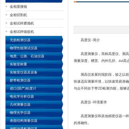
金相显微镜
金相切割机
金相试样磨抛机
公司名称
金相试样镶嵌机
无损检测仪器
高度仪 -简介
物理性能测试仪器
高度测量仪，简称高度仪、测高仪
地质、公路、石油仪器
测量深度、槽宽、内外孔径、zui高
实验室称重
实验室仪器及设备
测高仪发展到现阶段，较之以前具
胶带检测仪器
快速适应测量环境，以快速简易准确的
进口(国产)粘度计
与众不同在于带2D检测功能，能够进行
电化学分析仪器
高度仪 -环境要求
几何测量仪器
物理光学仪器
高度测量仪和其他精密仪器一样对环境
表面结构测量仪器
的准确性。
涂料油漆检测仪器