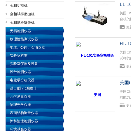
LL-
金相切割机
美国Ch
金相试样磨抛机
公司名称
合机的
金相试样镶嵌机
22吋
更新
坚固耐
无损检测仪器
物理性能测试仪器
HL
地质、公路、石油仪器
美国C
实验室称重
试样的
实验室仪器及设备
更新
胶带检测仪器
电化学分析仪器
美国C
进口(国产)粘度计
美国C
几何测量仪器
的能力
物理光学仪器
更新
表面结构测量仪器
涂料油漆检测仪器
环境试验仪器