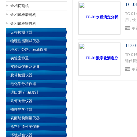
TC-
金相切割机
TC-
金相试样磨抛机
公司名称
用，快
金相试样镶嵌机
项检测
更新
无损检测仪器
物理性能测试仪器
TD
地质、公路、石油仪器
TD-
实验室称重
键代替
实验室仪器及设备
果仪器
更新
验。
胶带检测仪器
电化学分析仪器
进口(国产)粘度计
几何测量仪器
物理光学仪器
表面结构测量仪器
涂料油漆检测仪器
环境试验仪器