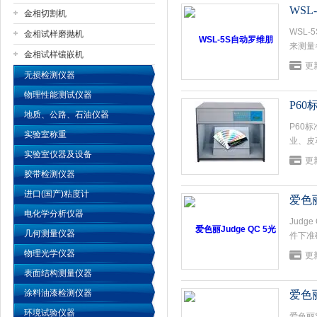
WS
金相切割机
WSL
金相试样磨抛机
公司名称
来测量
金相试样镶嵌机
更新
无损检测仪器
物理性能测试仪器
P6
地质、公路、石油仪器
P60
实验室称重
业、皮
实验室仪器及设备
使试样
更新
质符合
胶带检测仪器
进口(国产)粘度计
爱色丽
电化学分析仪器
Jud
几何测量仪器
件下准
物理光学仪器
更新
表面结构测量仪器
涂料油漆检测仪器
爱色丽S
环境试验仪器
爱色丽