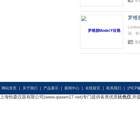
更新
麻籽油
罗维朋
Lov
深。有
透明产
更新
网站首页
|
关于我们
|
产品展示
|
新闻中心
|
在线留言
|
联系我们
|
沪ICP备
上海恰森仪器有限公司(www.qiasen17.net)专门提供各类优质
比色仪
,并