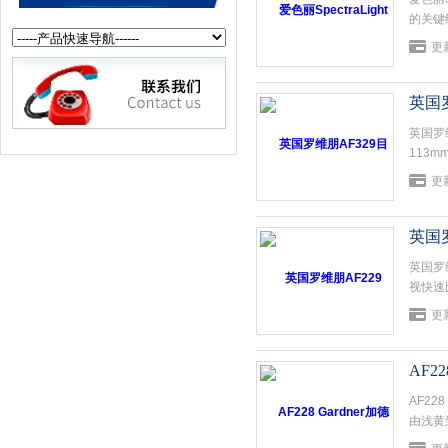
的关键
需求进
更新
英国罗
英国罗维
113
1209,
更新
英国罗
英国罗维
视快速
动物油
更新
AF2
AF22
由浅黄
定。应