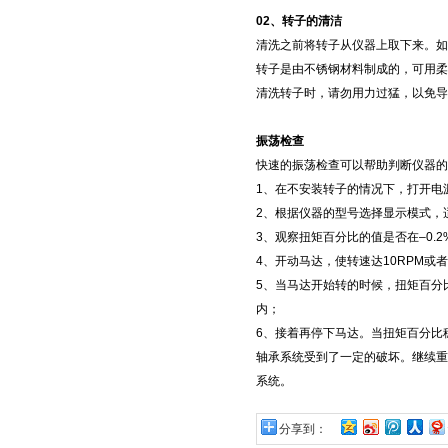
02
、转子的清洁
清洗之前将转子从仪器上取下来。如
转子是由不锈钢材料制成的，可用柔
清洗转子时，请勿用力过猛，以免导
振荡检查
快速的振荡检查可以帮助判断仪器的
1
、在不安装转子的情况下，打开电
2
、根据仪器的型号选择显示模式，
3
、观察扭矩百分比的值是否在–
0.2
4
、开动马达，使转速达
10RPM
或者
5
、当马达开始转的时候，扭矩百分
内；
6
、接着再停下马达。当扭矩百分比
轴承系统受到了一定的破坏。继续重
系统。
分享到：