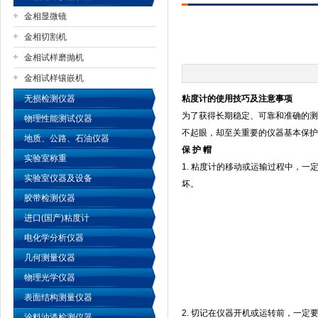
金相显微镜
金相切割机
金相试样磨抛机
公司名称
金相试样镶嵌机
无损检测仪器
粘度计的使用技巧及注意事项
为了获得长期稳定、可靠和准确的测
物理性能测试仪器
不起眼，却至关重要的仪器基本保护
地质、公路、石油仪器
保
护
帽
实验室称重
1.
粘度计的移动或运输过程中，一
实验室仪器及设备
坏。
胶带检测仪器
进口(国产)粘度计
电化学分析仪器
几何测量仪器
物理光学仪器
表面结构测量仪器
2.
切记在仪器开机或运转前，一定
涂料油漆检测仪器