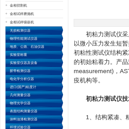
金相切割机
金相试样磨抛机
公司名称
金相试样镶嵌机
无损检测仪器
初粘力测试仪采用
物理性能测试仪器
以微小压力发生短暂
地质、公路、石油仪器
初粘性测试仪结构紧
实验室称重
的初始粘着力。产品满足FINA
实验室仪器及设备
measuremen
胶带检测仪器
电化学分析仪器
疫机构等。
进口(国产)粘度计
几何测量仪器
初粘力测试仪技
物理光学仪器
表面结构测量仪器
1、结构紧凑、精
涂料油漆检测仪器
环境试验仪器