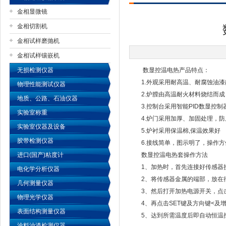
金相显微镜
金相切割机
金相试样磨抛机
公司名称
金相试样镶嵌机
无损检测仪器
数显控温电热产品特点：
1.外观采用耐高温、耐腐蚀油漆
物理性能测试仪器
2.炉膛由高温耐火材料烧结而成
地质、公路、石油仪器
3.控制台采用智能PID数显控制
实验室称重
4.炉门采用加厚、加固处理，防
实验室仪器及设备
5.炉衬采用保温棉,保温效果好
胶带检测仪器
6.接线简单，图示明了，操作方
进口(国产)粘度计
数显控温电热套操作方法
1、加热时，首先连接好传感器接
电化学分析仪器
2、将传感器金属的端部，放在待
几何测量仪器
3、然后打开加热电源开关，点击S
物理光学仪器
4、再点击SET键及方向键<及增
表面结构测量仪器
5、达到所需温度后即自动恒温
涂料油漆检测仪器