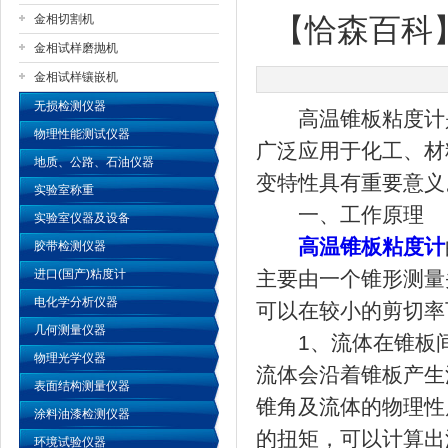
金相切割机
【恰森百科
金相试样磨抛机
公司名称
金相试样镶嵌机
无损检测仪器
高温锥板粘度计是
物理性能测试仪器
广泛应用于化工、材
地质、公路、石油仪器
变特性具有重要意义
实验室称重
一、工作原理
实验室仪器及设备
高温锥板粘度计
胶带检测仪器
进口(国产)粘度计
主要由一个锥形测量
电化学分析仪器
可以在较小的剪切率
几何测量仪器
1、流体在锥板间
物理光学仪器
流体会沿着锥板产生
表面结构测量仪器
锥角及流体的物理性
涂料油漆检测仪器
的扭矩，可以计算出
环境试验仪器