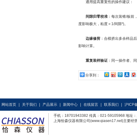
通用提高重复性的操作建议：
间隙归零校准
：每次装锥/板前，务
度影响极大，粘度∝1/间隙³)。
边缘修剪
：合模挤出多余样品后
影响计算。
重复装样验证
：同一操作者、同
分享到：
网站首页
|
关于我们
|
产品展示
|
新闻中心
|
在线留言
|
联系我们
|
沪ICP备
手机：18701943382 传真：021-59105968
上海恰森仪器有限公司(www.qiasen17.net)主要经营