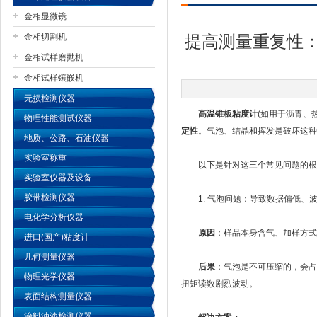
金相显微镜
金相切割机
提高测量重复性
金相试样磨抛机
公司名称
金相试样镶嵌机
无损检测仪器
高温锥板粘度计
(如用于沥青、
物理性能测试仪器
定性
。气泡、结晶和挥发是破坏这种
地质、公路、石油仪器
实验室称重
以下是针对这三个常见问题的根
实验室仪器及设备
胶带检测仪器
1. 气泡问题：导致数据偏低、
电化学分析仪器
原因
：样品本身含气、加样方式
进口(国产)粘度计
几何测量仪器
后果
：气泡是不可压缩的，会占
物理光学仪器
扭矩读数剧烈波动。
表面结构测量仪器
涂料油漆检测仪器