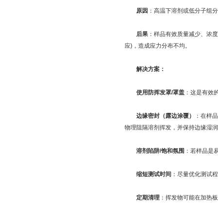
原因
：高温下溶剂或低分子组分
后果
：样品有效质量减少、浓度
应)，造成应力分布不均。
解决方案：
使用防挥发罩/罩盖
：这是有效
边缘密封（露边涂覆）
：在样品
物理阻隔溶剂挥发，并保持边缘湿润
溶剂陷阱/饱和氛围
：若样品是
缩短测试时间
：尽量优化测试程
定期清理
：挥发物可能在加热板