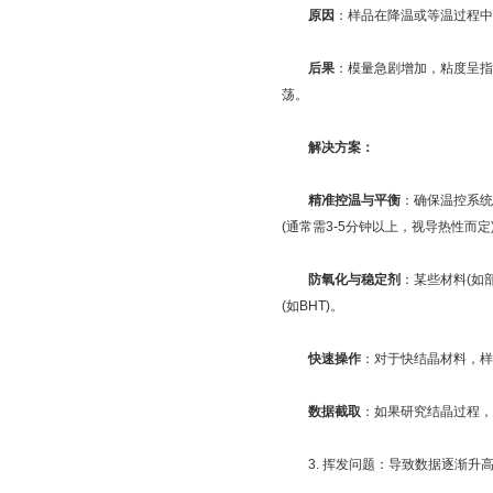
原因
：样品在降温或等温过程中
后果
：模量急剧增加，粘度呈指数级上
荡。
解决方案：
精准控温与平衡
：确保温控系统
(通常需3-5分钟以上，视导热性而定
防氧化与稳定剂
：某些材料(如
(如BHT)。
快速操作
：对于快结晶材料，样
数据截取
：如果研究结晶过程，
3. 挥发问题：导致数据逐渐升