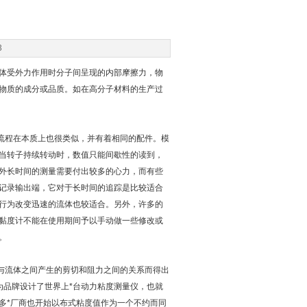
3
体受外力作用时分子间呈现的内部摩擦力，物
物质的成分或品质。如在高分子材料的生产过
流程在本质上也很类似，并有着相同的配件。模
当转子持续转动时，数值只能间歇性的读到，
外长时间的测量需要付出较多的心力，而有些
记录输出端，它对于长时间的追踪是比较适合
行为改变迅速的流体也较适合。另外，许多的
黏度计不能在使用期间予以手动做一些修改或
。
转子与流体之间产生的剪切和阻力之间的关系而得出
字为品牌设计了世界上*台动力粘度测量仪，也就
多*厂商也开始以布式粘度值作为一个不约而同