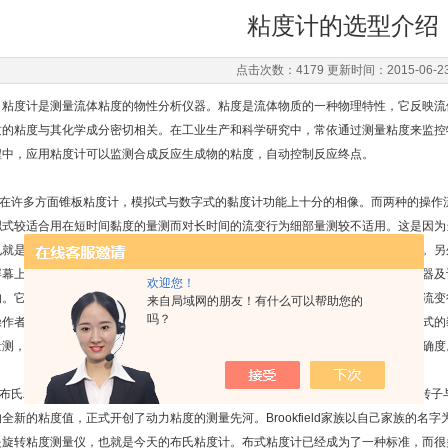
粘度计的选型介绍
点击次数：4179 更新时间：2015-06-2
粘度计是测量流体粘度的物性分析仪器。粘度是流体物质的一种物理特性，它反映流
质的粘度与其化学成分密切相关。在工业生产和科学研究中，常依通过测量粘度来监控
程中，应用粘度计可以监测合成反应生成物的粘度，自动控制反应终点。
在许多方面锥板粘度计，模拟式与数字式的黏度计功能上十分的相像。而两种的操作
拟式较适合用在短时间黏度的量测而对长时间的流变行为细部量测较不适用。这是因为
也就是必须当指真经过某一特定区域或是停止黏度计或是当状态稳定才能读到读数。另
屏幕上一些变化迅速的过程也需要比较注意。而数字式的黏度计拥有连续式的感应器及
欢迎您！
的。它在操作长时间的黏度量测上比较轻松，并且可以调整记录数据的时间，对于流变
来自局域网的朋友！有什么可以帮助您的
吗？
操作者较喜欢使用数字式的，因为不需要在数据中做一些差补的动作。但是此种形式的
量测，而模拟式则是可以的。以上这两种形式黏度计在量测上都能够提供相当的准确度
布氏粘度计名称的由来在于美国Brookfield家族开创的旋转粘度测量法，利用*的
的全新的粘度值，正式开创了动力粘度的测量先河。Brookfield家族以自己家族的名
是旋转粘度测量仪，也就是今天的布氏粘度计。布式粘度计已经成为了一种标准，而很