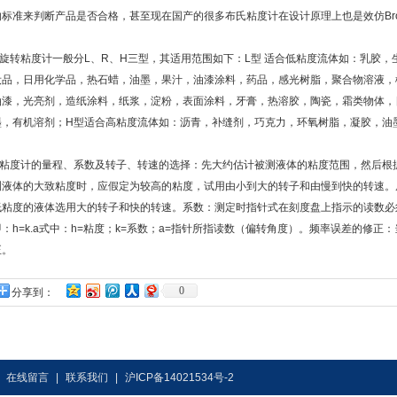
的标准来判断产品是否合格，甚至现在国产的很多布氏粘度计在设计原理上也是效仿Brook
旋转粘度计一般分L、R、H三型，其适用范围如下：L型 适合低粘度流体如：乳胶，
妆品，日用化学品，热石蜡，油墨，果汁，油漆涂料，药品，感光树脂，聚合物溶液，
油漆，光亮剂，造纸涂料，纸浆，淀粉，表面涂料，牙膏，热溶胶，陶瓷，霜类物体，
墨，有机溶剂；H型适合高粘度流体如：沥青，补缝剂，巧克力，环氧树脂，凝胶，油
粘度计的量程、系数及转子、转速的选择：先大约估计被测液体的粘度范围，然后根
测液体的大致粘度时，应假定为较高的粘度，试用由小到大的转子和由慢到快的转速。
低粘度的液体选用大的转子和快的转速。系数：测定时指针式在刻度盘上指示的读数必
即：h=k.a式中：h=粘度；k=系数；a=指针所指读数（偏转角度）。频率误差的修
正。
0
分享到：
|
在线留言
|
联系我们
|
沪ICP备14021534号-2