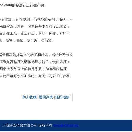
field的粘度计进行生产的。
生化试剂，化学试剂，溶剂型胶粘剂，油品，化
橡胶溶液，溶剂 ；R型适合中等粘度流体如：
日用化工品，食品产品，树脂，树胶，丝印油
墨，糖蜜，膏体，花生酱，焦油等。
据量程表选择适当的转子和转速，当估计不出被
原则是高粘度的液体选用小转子，慢的速度；
须乘上系数表上的特定系数才为测得的粘度
正：当使用电源频率不准时，可按下列公式进行修
加入收藏
|
返回列表
|
返回顶部
上海恰森仪器有限公司 版权所有
GoogleSitemap