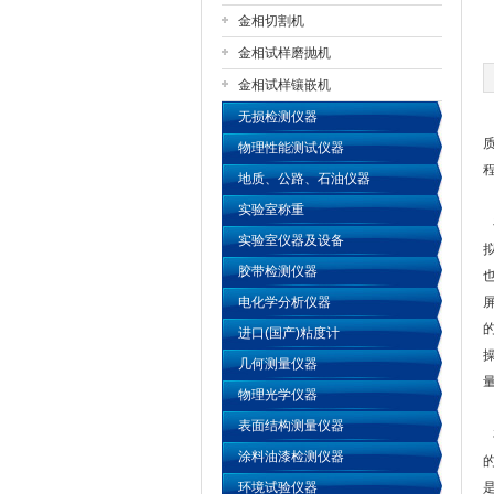
金相切割机
金相试样磨抛机
公司名称
金相试样镶嵌机
无损检测仪器
物理性能测试仪器
地质、公路、石油仪器
实验室称重
实验室仪器及设备
胶带检测仪器
电化学分析仪器
进口(国产)粘度计
几何测量仪器
物理光学仪器
表面结构测量仪器
涂料油漆检测仪器
环境试验仪器