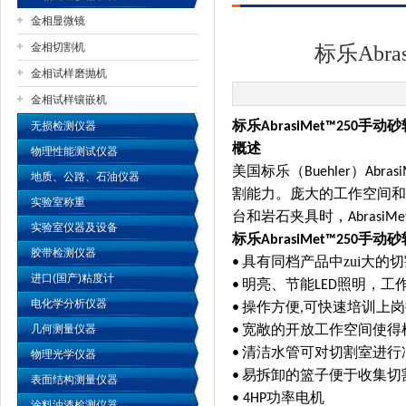
金相显微镜
金相切割机
标乐Abr
金相试样磨抛机
公司名称
金相试样镶嵌机
标乐
手动砂
无损检测仪器
AbrasiMet
™
250
概述
物理性能测试仪器
美国标乐（
）
Buehler
Abras
地质、公路、石油仪器
割能力。庞大的工作空间和
实验室称重
台和岩石夹具时，
AbrasiMe
实验室仪器及设备
标乐
手动砂
AbrasiMet
™
250
胶带检测仪器
具有同档产品中zui大的
•
进口(国产)粘度计
明亮、节能
照明，工
•
LED
电化学分析仪器
操作方便
可快速培训上岗
•
,
宽敞的开放工作空间使得
几何测量仪器
•
清洁水管可对切割室进行
•
物理光学仪器
易拆卸的篮子便于收集切
•
表面结构测量仪器
功率电机
•
4HP
涂料油漆检测仪器