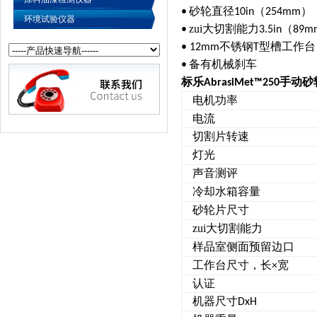
砂轮直径
（
）
•
10in
254mm
环境试验仪器
zui大切割能力
（
•
3.5in
89m
不锈钢
型槽工作台
•
12mm
T
备有机械刹车
•
标乐
手动砂
AbrasiMet
™
250
电机功率
电流
切割片转速
灯光
声音测评
冷却水箱容量
砂轮片尺寸
zui大切割能力
样品室侧面预留边口
工作台尺寸，长
宽
×
认证
机器尺寸
DxH