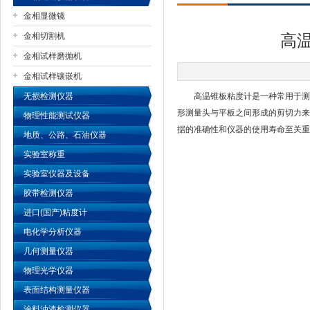
金相显微镜
金相切割机
高
金相试样磨抛机
公司名称
金相试样镶嵌机
无损检测仪器
高温锥板粘度计是一种常用于测试
形测量头与平板之间形成的剪切力来
物理性能测试仪器
据的准确性和仪器的使用寿命至关重
地质、公路、石油仪器
实验室称重
实验室仪器及设备
胶带检测仪器
进口(国产)粘度计
电化学分析仪器
几何测量仪器
物理光学仪器
表面结构测量仪器
涂料油漆检测仪器