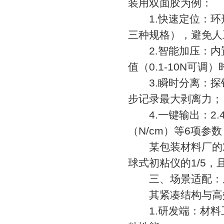
装用双面胶为例：
1.快速定位：环形
三种规格），避免人
2.智能加压：内置
值（0.1-10N可调
3.瞬时分离：探针
步记录最大剥离力；
4.一键输出：2.
（N/cm）等6项参
某包装材料厂的对
球式初粘仪的1/5，
三、场景适配：从
其紧凑结构与高效
1.研发端：材料