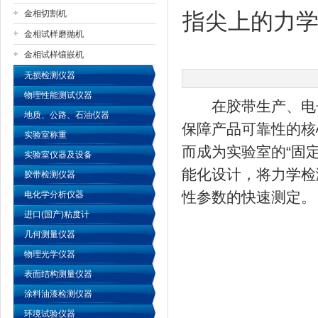
金相切割机
指尖上的力
金相试样磨抛机
公司名称
金相试样镶嵌机
无损检测仪器
物理性能测试仪器
在胶带生产、电子
地质、公路、石油仪器
保障产品可靠性的核
实验室称重
而成为实验室的“固
实验室仪器及设备
能化设计，将力学检
胶带检测仪器
性参数的快速测定。
电化学分析仪器
进口(国产)粘度计
几何测量仪器
物理光学仪器
表面结构测量仪器
涂料油漆检测仪器
环境试验仪器