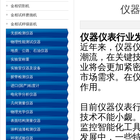
金相切割机
仪
金相试样磨抛机
公司名称
金相试样镶嵌机
无损检测仪器
仪器仪表行业
物理性能测试仪器
近年来，仪器
地质、公路、石油仪器
潮流，在关键
实验室称重
业将会更加紧
实验室仪器及设备
市场需求。在
胶带检测仪器
作用。
进口(国产)粘度计
电化学分析仪器
几何测量仪器
目前仪器仪表
物理光学仪器
技术不能小觑
表面结构测量仪器
监控智能化工
涂料油漆检测仪器
发展中，一些
环境试验仪器