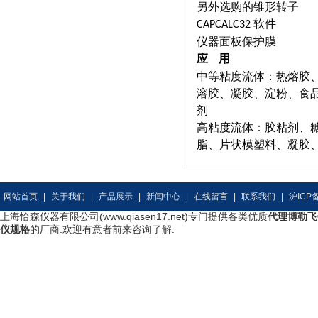
另外选购的锥形转子
软件
CAPCALC32
仪器面板保护膜
应
用
中等粘度流体：热熔胶
溶胶、凝胶、淀粉、食
剂
高粘度流体：胶粘剂、
脂、片状模塑料、凝胶
网站首页
|
关于我们
|
产品展示
|
新闻中心
|
在线留言
|
联系我们
|
沪ICP备
上海恰森仪器有限公司(www.qiasen17.net)专门提供各类优质
代理博勒飞
仪规格
的厂商.欢迎有意者前来咨询了解.