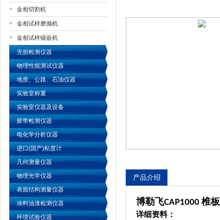
金相切割机
金相试样磨抛机
公司名称
金相试样镶嵌机
无损检测仪器
物理性能测试仪器
地质、公路、石油仪器
实验室称重
实验室仪器及设备
胶带检测仪器
电化学分析仪器
进口(国产)粘度计
几何测量仪器
物理光学仪器
产品介绍
表面结构测量仪器
博勒飞
椎板
CAP1000
涂料油漆检测仪器
详细资料：
环境试验仪器