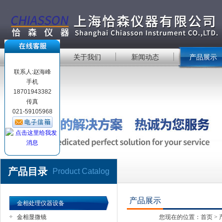
首 页
关于我们
新闻动态
产品展示
联系人:赵海峰
手机
18701943382
传真
021-59105968
产品目录
Product Catalog
产品展示
金相处理仪器设备
金相显微镜
您现在的位置：
首页
>