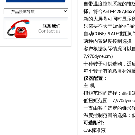
自带温度控制系统的锥
择。符合
ASTM4287,BS39
新的大屏幕可同时显示
只需要不大于
的样品
1ml
自动
锥距间
CONE/PLATE
两种内置温度控制选择
客户根据实际情况可以
）
7,970dyne.cm
十种转子可供选购，适
每个转子有的粘度标准
仪器配置：
主
机
扭矩范围的选择：高扭
低扭矩范围：
7,970dyne
一支由客户选定的锥形
温度控制范围的选择：
可选附件
:
标准液
CAP