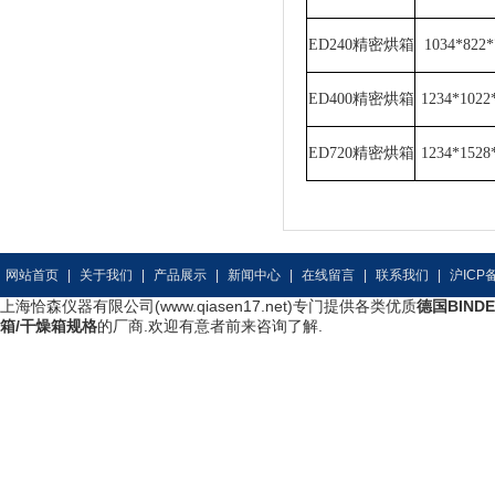
ED240
精密烘箱
1034*822
ED400
精密烘箱
1234*102
ED720
精密烘箱
1234*152
网站首页
|
关于我们
|
产品展示
|
新闻中心
|
在线留言
|
联系我们
|
沪ICP备
上海恰森仪器有限公司(www.qiasen17.net)专门提供各类优质
德国BIND
箱/干燥箱规格
的厂商.欢迎有意者前来咨询了解.