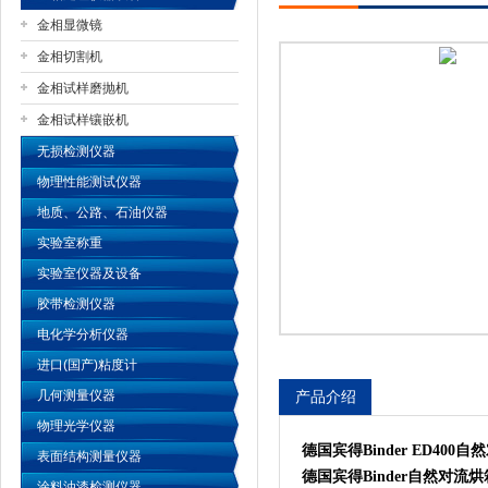
金相显微镜
金相切割机
金相试样磨抛机
公司名称
金相试样镶嵌机
无损检测仪器
物理性能测试仪器
地质、公路、石油仪器
实验室称重
实验室仪器及设备
胶带检测仪器
电化学分析仪器
进口(国产)粘度计
几何测量仪器
产品介绍
物理光学仪器
德国宾得Binder ED40
表面结构测量仪器
德国宾得Binder
自然对流烘箱
涂料油漆检测仪器