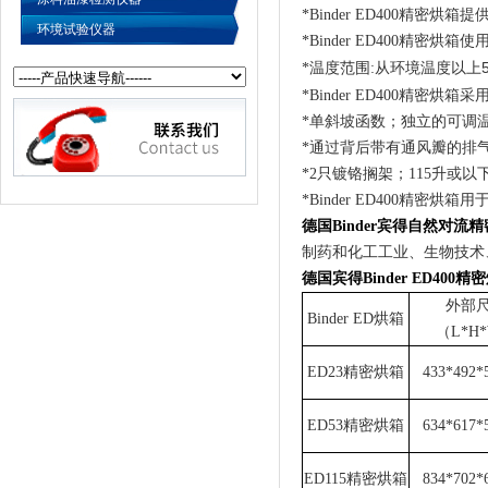
*Binder ED400
精密烘箱提
环境试验仪器
*Binder ED400
精密烘箱使用
*
温度范围:从环境温度以上
*Binder ED400
精密烘箱采用
*
单斜坡函数；独立的可调温度
*
通过背后带有通风瓣的排气
*2
只镀铬搁架；115升或以
*Binder ED400
精密烘箱用于通
德国Binder宾得自然对流精
制药和化工工业、生物技术
德国宾得Binder ED400
外部
Binder ED
烘箱
（L*H
ED23
精密烘箱
433*492
ED53
精密烘箱
634*617
ED115
精密烘箱
834*702