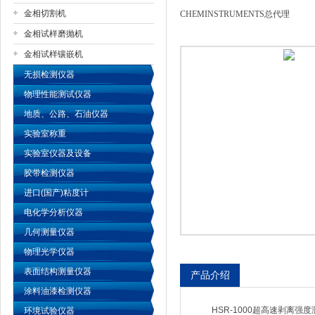
金相切割机
CHEMINSTRUMENTS总代理
金相试样磨抛机
公司名称
金相试样镶嵌机
无损检测仪器
物理性能测试仪器
地质、公路、石油仪器
实验室称重
实验室仪器及设备
胶带检测仪器
进口(国产)粘度计
电化学分析仪器
几何测量仪器
物理光学仪器
表面结构测量仪器
产品介绍
涂料油漆检测仪器
HSR-1000超高速剥离强度测试
环境试验仪器