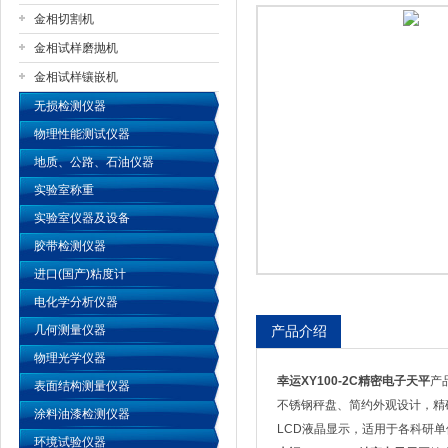
金相切割机
金相试样磨抛机
公司名称
金相试样镶嵌机
无损检测仪器
物理性能测试仪器
地质、公路、石油仪器
实验室称重
实验室仪器及设备
胶带检测仪器
进口(国产)粘度计
电化学分析仪器
几何测量仪器
产品介绍
物理光学仪器
幸运XY100-2C精密电子天平
产
表面结构测量仪器
不锈钢秤盘、简约外观设计，精
涂料油漆检测仪器
LCD液晶显示，适用于各科研
环境试验仪器