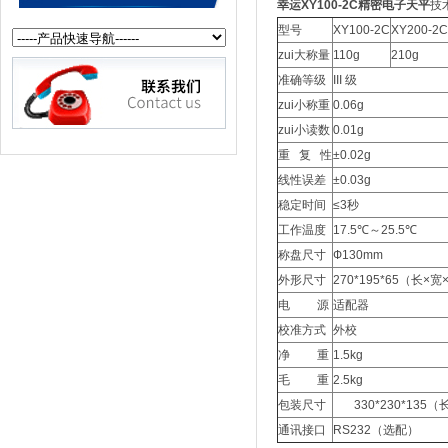
幸运XY100-2C精密电子天平
技
型号
XY100-2C
XY200-2C
zui大称量
110g
210g
准确等级
III 级
zui小称重
0.06g
zui小读数
0.01g
重 复 性
±0.02g
线性误差
±0.03g
稳定时间
≤3秒
工作温度
17.5℃～25.5℃
称盘尺寸
Ф130mm
外形尺寸
270*195*65（长×
电 源
适配器
校准方式
外校
净 重
1.5kg
毛 重
2.5kg
包装尺寸
330*230*135（
通讯接口
RS232（选配）