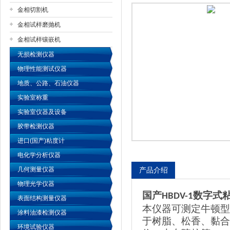
金相切割机
金相试样磨抛机
公司名称
金相试样镶嵌机
无损检测仪器
物理性能测试仪器
地质、公路、石油仪器
实验室称重
实验室仪器及设备
胶带检测仪器
进口(国产)粘度计
电化学分析仪器
几何测量仪器
产品介绍
物理光学仪器
国产
数字式
HBDV-1
表面结构测量仪器
本仪器可测定牛顿型
涂料油漆检测仪器
于树脂、松香、黏合
环境试验仪器