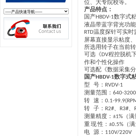
位、大专院校等。
产品特点：
国产
数字式
HBDV-1
液晶带蓝字背光功能
温度探针可实时
RTD
屏幕直接显示粘度、
所选用转子在当前转
可选《
程控脱机
DV
作和个性化操作
可选配《数据采集分
国产
数字式
HBDV-1
型
号：
RVDV-1
测量范围：
640-320
转
速：
0.1-99.9(RP
转
子：
、
、
R2#
R3#
测量精度：
（满
±1%
重
现
性：
（满
±0.5%
电
源：
110V/220V 