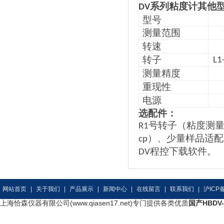
系列粘度计其他
DV
型号
测量范围
转速
转子
L1
测量精度
重现性
电源
选配件：
号转子（粘度测
R1
）、少量样品适配
cp
程控下载软件。
DV
网站首页
|
关于我们
|
产品展示
|
新闻中心
|
在线留言
|
联系我们
|
沪ICP备
上海恰森仪器有限公司(www.qiasen17.net)专门提供各类优质
国产HBDV