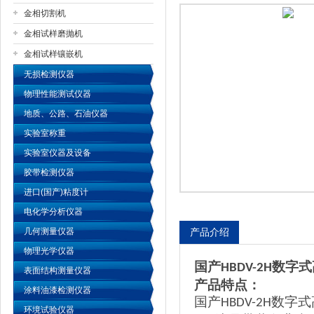
金相切割机
金相试样磨抛机
公司名称
金相试样镶嵌机
无损检测仪器
物理性能测试仪器
地质、公路、石油仪器
实验室称重
实验室仪器及设备
胶带检测仪器
进口(国产)粘度计
电化学分析仪器
几何测量仪器
产品介绍
物理光学仪器
国产
数字式
HBDV-2H
表面结构测量仪器
产品特点：
涂料油漆检测仪器
国产
数字式
HBDV-2H
环境试验仪器