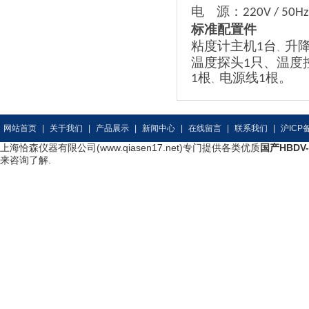
电
源：
220V / 50Hz
标准配置件
粘度计主机
台
升
1
、
温度探头
只、
温度
1
根
电源线
根。
1
1
、
网站首页
|
关于我们
|
产品展示
|
新闻中心
|
在线留言
|
联系我们
|
沪ICP备
上海恰森仪器有限公司(www.qiasen17.net)专门提供各类优质
国产HBDV
来咨询了解.