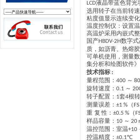
液晶带蓝色背光
LCD
选用转子在当前转速
粘度值显示连续变化
温度控制仪：设置温
高温炉采用内嵌式整
国产
数字式
HBDV-2H
质，如沥青、热熔胶
可单机使用，测量数
集分析和绘图软件》
技术指标
:
量程范围：
～
400
80
旋转速度：
～
0.1
200
转子配置：
套
根
1
4
测量误差：
（
±1 %
FS
重
复
性：
（
±0.5 %
F
样品容量：
～
10
20 
温控范围：室温
+10
控温精度：
℃
±0.1