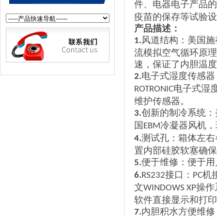
件
、
电器电子产品的
疫苗的保存等试验设
产品描述：
风道结构
：美国施
1.
流模拟空气循环原理
速
，
保证了内胆温度
电子式湿度传感器
2.
电子式湿
ROTRONIC
维护传感器
。
创新的制冷系统：
3.
国
冷凝器风机
，
EBM
测试孔
：
箱体左右
4.
置内部硅胶软塞确保
便于维修
：
便于用
5.
接口：
机
6.
RS232
PC
文
操作
WINDOWS XP
软件直接显示和打印
内胆积水方便维修
7.