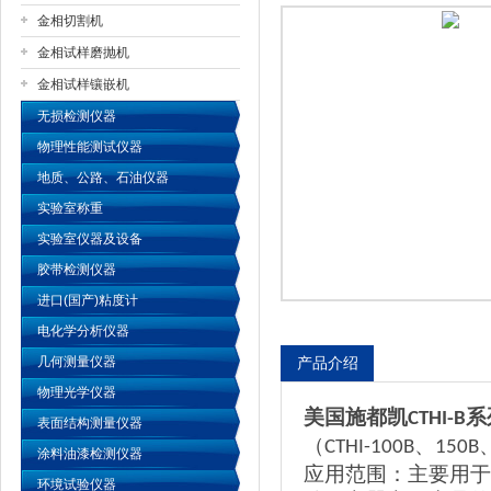
金相切割机
金相试样磨抛机
公司名称
金相试样镶嵌机
无损检测仪器
物理性能测试仪器
地质、公路、石油仪器
实验室称重
实验室仪器及设备
胶带检测仪器
进口(国产)粘度计
电化学分析仪器
几何测量仪器
产品介绍
物理光学仪器
美国施都凯
系
CTHI-B
表面结构测量仪器
（
、
CTHI-100B
150B
涂料油漆检测仪器
应用范围：主要用于
环境试验仪器