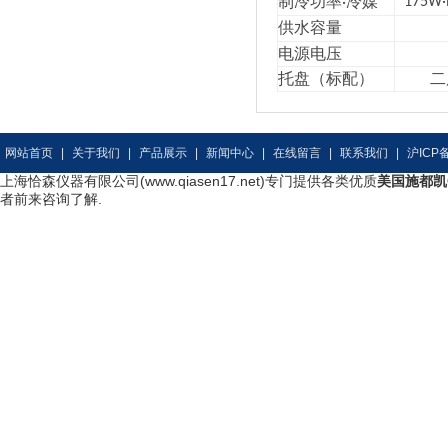
制冷功率
冷媒
175W·
·
供水容量
电源电压
托盘（标配）
二
网站首页
|
关于我们
|
产品展示
|
新闻中心
|
在线留言
|
联系我们
|
沪ICP备
上海恰森仪器有限公司(www.qiasen17.net)专门提供各类优质
美国施都凯
者前来咨询了解.