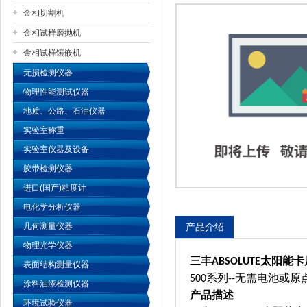
金相切割机
金相试样磨抛机
公司名称
金相试样镶嵌机
无损检测仪器
物理性能测试仪器
地质、公路、石油仪器
实验室称重
实验室仪器及设备
胶带检测仪器
进口(国产)粘度计
电化学分析仪器
几何测量仪器
产品介绍
物理光学仪器
三丰
太阳能卡
ABSOLUTE
表面结构测量仪器
系列
无需电池或原
500
--
涂料油漆检测仪器
产品描述
环境试验仪器