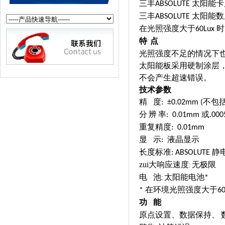
三丰
太阳能卡
ABSOLUTE
三丰
太阳能数
ABSOLUTE
在光照强度大于
时
60Lux
特
点
光照强度不足的情况下
太阳能板采用硬制涂层
不会产生超速错误。
技术参数
精
度
不包
: ±0.02mm (
分
辨
率
或
: 0.01mm
.00
重复精度
: 0.01mm
显
示
液晶显示
:
长度标准
静
: ABSOLUTE
zui大响应速度
无极限
:
电
池
太阳能电池
*
:
在环境光照强度大于
*
6
功
能
原点设置、数据保持、