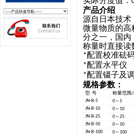
实际分度值：
产品介绍
源自日本技术
微量物质的高
分之一，国内
称量时直接读
配置校准砝
*
配置水平仪
*
配置镊子及
*
规格参数：
型
号
称量范围
～
JN-B-5
0
5
～
JN-B-10
0
10
～
JN-B-25
0
25
～
JN-B-50
0
50
～
JN-B-100
0
100