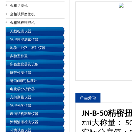
金相切割机
金相试样磨抛机
公司名称
金相试样镶嵌机
无损检测仪器
物理性能测试仪器
地质、公路、石油仪器
实验室称重
实验室仪器及设备
胶带检测仪器
进口(国产)粘度计
电化学分析仪器
几何测量仪器
产品介绍
物理光学仪器
精密
JN-B-50
表面结构测量仪器
zui大称量：
5
涂料油漆检测仪器
环境试验仪器