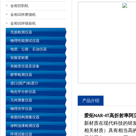
金相切割机
金相试样磨抛机
公司名称
金相试样镶嵌机
无损检测仪器
物理性能测试仪器
地质、公路、石油仪器
实验室称重
实验室仪器及设备
胶带检测仪器
进口(国产)粘度计
电化学分析仪器
几何测量仪器
产品介绍
物理光学仪器
爱拓
高折射率阿
NAR-4T
表面结构测量仪器
新材质在现代科技的研
涂料油漆检测仪器
相关材质）具有相当高
环境试验仪器