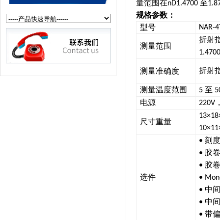
量范围在
至
nD1.4700
1.8
规格参数：
型号
NAR-4
折射
测量范围
1.470
折射
测量准确度
测量温度范围
至
5
5
电源
220V
13×18
尺寸重量
10×11
刻
•
胶
•
胶
•
选件
• Mon
中
•
中
•
带
•