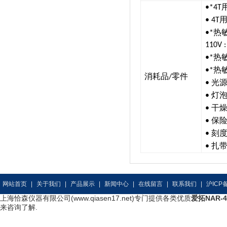
•*4T
• 4T
热
•*
110V :
热
•*
热
•*
消耗品
零件
/
光
•
灯
•
干
•
保
•
刻
•
扎
•
网站首页
|
关于我们
|
产品展示
|
新闻中心
|
在线留言
|
联系我们
|
沪ICP备
上海恰森仪器有限公司(www.qiasen17.net)专门提供各类优质
爱拓NAR
来咨询了解.