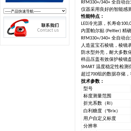
全自动台
RFM330+/340+
仪器采用良好的智能感
性能特点：
冷光源，长寿命
LED
100,
内置帕尔贴
精
(Peltier)
全自动台
RFM330+/340+
人造蓝宝石棱镜，棱镜
防水型外壳，耐大多数
样品压盖有效保护棱镜
温度稳定性检测
SMART
超过
组的数据存储，
700
技术参数：
型号
标度测量范围
折光系数（
）
RI
白利糖度（
）
°Brix
用户自定义标度
分辨率