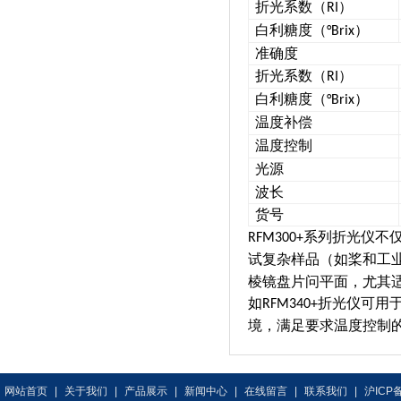
折光系数（
）
RI
白利糖度（
）
°Brix
准确度
折光系数（
）
RI
白利糖度（
）
°Brix
温度补偿
温度控制
光源
波长
货号
系列折光仪不
RFM300+
试复杂样品（如桨和工
棱镜盘片问平面，尤其
如
折光仪可用于
RFM340+
境，满足要求温度控制
网站首页
|
关于我们
|
产品展示
|
新闻中心
|
在线留言
|
联系我们
|
沪ICP备