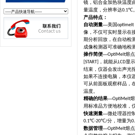
镜，铝合金加热块温度
量温度，分辨率达
℃
0.1
产品特点：
自动测量
—
美国
optimelt
像，不仅可实时显示在
期分析回放，在自动检
成像检测器可准确地检
操作简便
—
熔点
OptiMelt
，就能从
显
[START]
LCD
结束，仪器会发出声光
如果不连接电脑，本仪
可从前面板观察样品，
温度。
精确的结果
—
熔
OptiMelt
用标准品方便地校准，仪
快速测量
—
微处理器控
℃
℃
分，增量为
0.1
-20
/
0
数据管理
—
熔点
OptiMelt