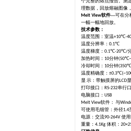
个完整的熔点报告。测
理数据，回放熔融图像
软件
—
可在分
Melt View
一幅一幅地回放。
技术参数：
温度范围：室温
℃
+10
-4
温度分辨率：
℃
0.1
温度梯度：
℃
℃
0.1
-20
/
加热时间：
分钟
℃
10
(50
冷却时间：
分钟
10
(350
温度精确度：
℃
±0.3
(~10
显
示：带触摸屏的
LCD
打印接口：
串行
RS-232
电脑接口：
USB
软件：
与
Melt View
Wind
可使用毛细管：外径
1.4
电源：交流
使用
90-264V
重量：
体积：
4.1Kg
20×2