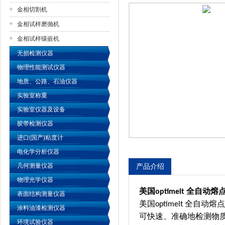
金相切割机
金相试样磨抛机
公司名称
金相试样镶嵌机
无损检测仪器
物理性能测试仪器
地质、公路、石油仪器
实验室称重
实验室仪器及设备
胶带检测仪器
进口(国产)粘度计
电化学分析仪器
几何测量仪器
产品介绍
物理光学仪器
美国
全自动熔
optimelt
表面结构测量仪器
美国
全自动熔点
optimelt
涂料油漆检测仪器
可快速、准确地检测物
环境试验仪器