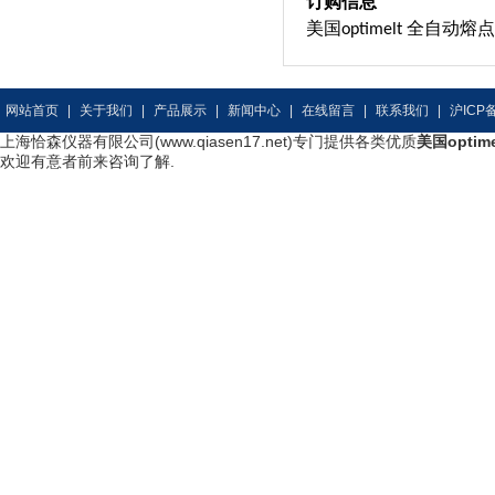
订购信息
美国
全自动熔点
optimelt
网站首页
|
关于我们
|
产品展示
|
新闻中心
|
在线留言
|
联系我们
|
沪ICP备
上海恰森仪器有限公司(www.qiasen17.net)专门提供各类优质
美国optim
欢迎有意者前来咨询了解.