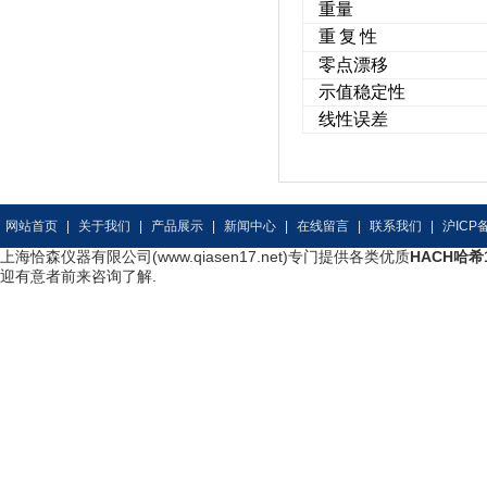
重量
重
复
性
零点漂移
示值稳定性
线性误差
网站首页
|
关于我们
|
产品展示
|
新闻中心
|
在线留言
|
联系我们
|
沪ICP备
上海恰森仪器有限公司(www.qiasen17.net)专门提供各类优质
HACH哈希
迎有意者前来咨询了解.