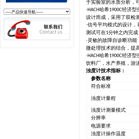
于实验室的水质分析，
·
哈希
经济型
HACH
1900C
设计而成，采用了双检
·
信号平均模式的设计，
测试可在
分钟之内完成
1
·
灵敏的故障自诊断功能
微处理技术的结合，提
·
哈希
经济型
HACH
1900C
饮料厂，水产养殖，游
浊度计技术指标：
参数名称
符合标准
浊度计量程
浊度计测量模式
分辨率
电源要求
浊度计操作温度