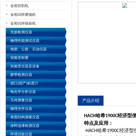
金相切割机
金相试样磨抛机
公司名称
金相试样镶嵌机
无损检测仪器
物理性能测试仪器
地质、公路、石油仪器
实验室称重
实验室仪器及设备
胶带检测仪器
进口(国产)粘度计
电化学分析仪器
几何测量仪器
产品介绍
物理光学仪器
哈希
经济型
HACH
1900C
表面结构测量仪器
特点及应用：
涂料油漆检测仪器
·
哈希
经济型
HACH
1900C
环境试验仪器