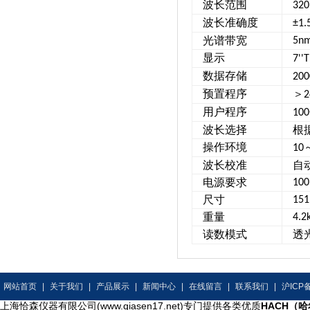
波长范围
320
波长准确度
±1.
光谱带宽
5n
显示
7''
数据存储
200
预置程序
＞
2
用户程序
100
波长选择
根
操作环境
10
波长校准
自
电源要求
10
尺寸
15
重量
4.2
读数模式
透
网站首页
|
关于我们
|
产品展示
|
新闻中心
|
在线留言
|
联系我们
|
沪ICP备
上海恰森仪器有限公司(www.qiasen17.net)专门提供各类优质
HACH（哈