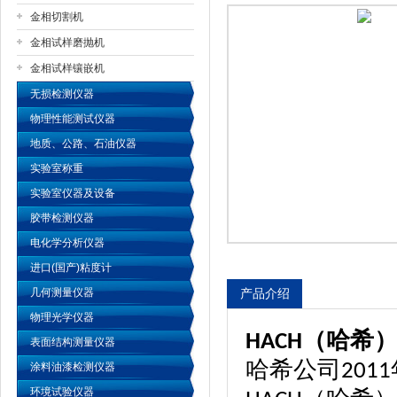
金相切割机
金相试样磨抛机
公司名称
金相试样镶嵌机
无损检测仪器
物理性能测试仪器
地质、公路、石油仪器
实验室称重
实验室仪器及设备
胶带检测仪器
电化学分析仪器
进口(国产)粘度计
几何测量仪器
产品介绍
物理光学仪器
（哈希
HACH
表面结构测量仪器
哈希公司
2011
涂料油漆检测仪器
环境试验仪器