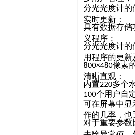
分光光度计的
实时更新；
具有数据存储
义程序；
分光光度计的
用程序的更新
像素
800×480
清晰直观；
内置
多个
220
个用户自
100
可在屏幕中显
作的几率，也
对于重要参数
去除异常值，