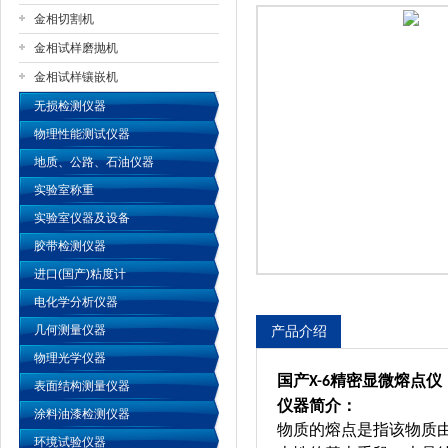
金相切割机
金相试样磨抛机
公司名称
金相试样镶嵌机
无损检测仪器
物理性能测试仪器
地质、公路、石油仪器
实验室称重
实验室仪器及设备
胶带检测仪器
进口(国产)粘度计
电化学分析仪器
几何测量仪器
产品介绍
物理光学仪器
国产
精密
显微熔点仪
X-6
表面结构测量仪器
仪器简介：
涂料油漆检测仪器
物质的熔点是指该物质
环境试验仪器