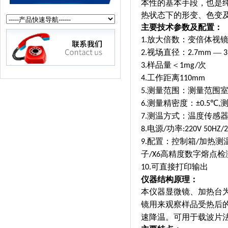
本性的基本手段，也是
热状态下的形变、色变
主要技术参数及配置：
放大倍数：变倍体视
1.
视场直径：
—
2.
2.7mm
3
样品量＜
次
3.
1mg/
工作距离
4.
110mm
测量范围：测量范围
5.
测量精密度：
℃
6.
±0.5
,
测温方式：温度传感
7.
电源
功率
8.
/
:220V 50HZ/
配置
：
控制箱
加热测
9.
/
子
高精度数字熔点检
/X6
可直接打印输出
10.
仪器结构原理：
本仪器显微镜、加热台
镜用来观察样品受热后
速降温。可用于载波片