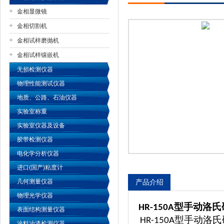
金相显微镜
金相切割机
金相试样磨抛机
公司名称
金相试样镶嵌机
无损检测仪器
物理性能测试仪器
地质、公路、石油仪器
实验室称重
实验室仪器及设备
胶带检测仪器
电化学分析仪器
进口(国产)粘度计
几何测量仪器
产品介绍
物理光学仪器
型手动洛氏
HR-150A
表面结构测量仪器
型手动洛氏
HR-150A
涂料油漆检测仪器