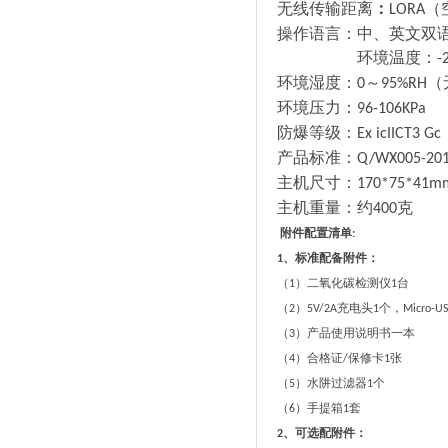
无线传输距离
：
（
LORA
操作语言：
中、英文双
环境温度：
-
环境湿度：
～
（
0
95%RH
环境压力：
96-106KPa
防爆等级：
Ex icIICT3 Gc
产品标准：
Q/WX005-20
主机尺寸：
170*75*41m
主机重量：约
克
400
附件配置清单
:
、标准配备附件：
1
（
）二氧化碳检测仪
台
1
1
（
）
充电头
个，
2
5V/2A
1
Micro-U
（
）产品使用说明书一本
3
（
）合格证
保修卡
张
4
/
1
（
）水阱过滤器
个
5
1
（
）手提箱
套
6
1
、可选配附件：
2