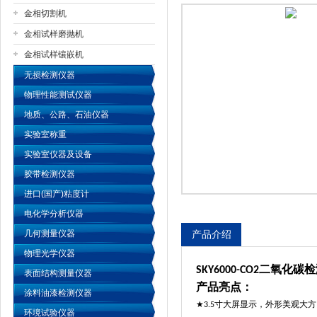
金相切割机
金相试样磨抛机
公司名称
金相试样镶嵌机
无损检测仪器
物理性能测试仪器
地质、公路、石油仪器
实验室称重
实验室仪器及设备
胶带检测仪器
进口(国产)粘度计
电化学分析仪器
几何测量仪器
产品介绍
物理光学仪器
二氧化碳检
SKY6000-CO2
表面结构测量仪器
产品亮点：
涂料油漆检测仪器
★
寸大屏显示，外形美观大方
3.5
环境试验仪器