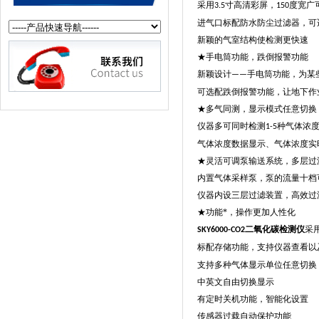
采用
寸高清彩屏，
度宽广
3.5
150
进气口标配防水防尘过滤器，可
新颖的气室结构使检测更快速
★
手电筒功能，跌倒报警功能
新颖设计
手电筒功能，为某
——
可选配跌倒报警功能，让地下作
★
多气同测，显示模式任意切换
仪器多可同时检测
种气体浓
1-5
气体浓度数据显示、气体浓度实
★
灵活可调泵输送系统，多层过
内置气体采样泵，泵的流量十档
仪器内设三层过滤装置，高效过
★
功能*，操作更加人性化
二氧化碳检测仪
采
SKY6000-CO2
标配存储功能，支持仪器查看以
支持多种气体显示单位任意切换
中英文自由切换显示
有定时关机功能，智能化设置
传感器过载自动保护功能