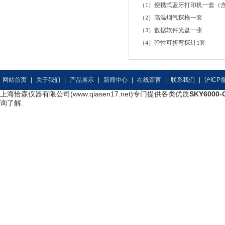
（
）便携式蓝牙打印机一套（
1
（
）高温烟气探枪一套
2
（
）数据软件光盘一张
3
（
）弹性可折弯探针
套
4
1
网站首页
|
关于我们
|
产品展示
|
新闻中心
|
在线留言
|
联系我们
|
沪ICP备
上海恰森仪器有限公司(www.qiasen17.net)专门提供各类优质
SKY600
询了解.