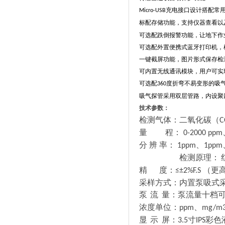
充电接口设计搭配常
Micro-USB
标配存储功能，支持仪器查看以
可选配跌倒报警功能，让地下作
可选配外置便携式蓝牙打印机，
一键截屏功能，图片形式保存检
可内置无线通讯模块，用户可实
可选配
度折弯不易变形的吸
360
吸气探管采用双层管路，内设聚
技术参数：
检测气体：二氧化碳（
C
量
程：
0-2000 ppm
分
辨
率：
、
1ppm
1ppm
检测原理：
精
度：
（更
≤±2%F.S
采样方式：内置泵吸式
泵
流
量：
泵流量十档
浓度单位：
、
ppm
mg/m
显
示
屏：
寸
彩色
3.5
IPS