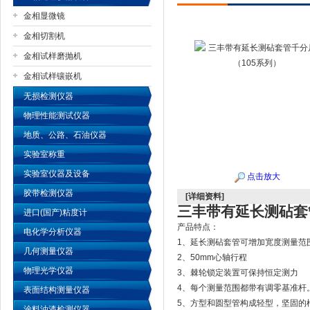
金相显微镜
金相切割机
金相试样磨抛机
公司名称
金相试样镶嵌机
无损检测仪器
物理性能测试仪器
地质、公路、石油仪器
实验室称重
实验室仪器及设备
点击放大
胶带检测仪器
[详细资料]
三丰带有延长测砧套
进口(国产)粘度计
产品特点：
电化学分析仪器
1
、延长测砧套管可增加宽度测量范
几何测量仪器
2
、
50mm
心轴行程
物理光学仪器
3
、棘轮锁定装置可保持恒定测力
4
、每个测量范围都带有调零基准杆
表面结构测量仪器
5
、方型和圆型管构成轻型，坚固的
涂料油漆检测仪器