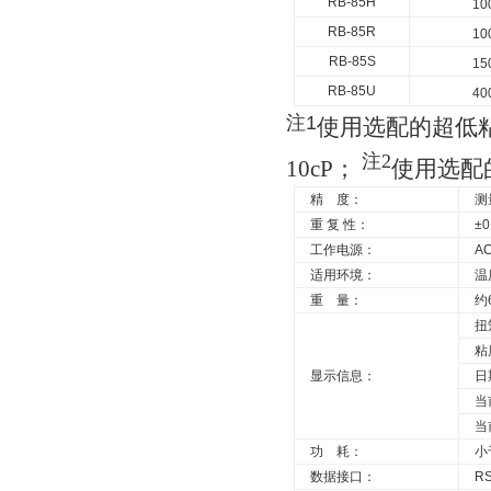
RB-85H
10
RB-85R
10
RB-85S
15
RB-85U
40
注
1
使用选配的超低
注2
10cP；
使用选配
精
度：
测
重
复
性：
±0
工作电源：
AC
适用环境：
温
重
量：
约
扭
粘
显示信息：
日
当
当
功
耗：
小
数据接口：
R