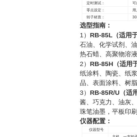
定时测试：
可
零点设定：
用
转子材质：
30
选型指南：
1
）
RB-85L
（适用
石油、化学试剂、
热石蜡、高聚物溶
2
）
RB-85H
（适用
纸涂料、陶瓷、纸
品、表面涂料、树
3
）
RB-85R/U
（
适
酱、巧克力、油灰
珠笔油墨，平板印
仪器配置：
仪器型号
主机、一支转