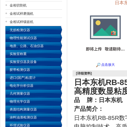
日本东
金相切割机
金相试样磨抛机
公司名称
金相试样镶嵌机
无损检测仪器
物理性能测试仪器
地质、公路、石油仪器
实验室称重
实验室仪器及设备
点击放大
胶带检测仪器
[详细资料]
进口(国产)粘度计
日本东机RB-
电化学分析仪器
高精度数显粘
几何测量仪器
品
牌：日本东机
物理光学仪器
产品简介：
表面结构测量仪器
日本东机RB-85R
涂料油漆检测仪器
环境试验仪器
电脑控制技术，高