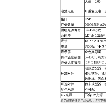
大值：0.05
电池电量
可重复充电，连续
接口
USB
存储数据
20000
条测试
照明光源寿命
5
年150万次
台间差
ΔE*ab 0.
尺寸
181*73*112m
重量
约550g（不
显示屏
全色真彩屏
操作温度范围
0~45
℃，相对湿
存储温度范围
-25
°C 到55
电源适配器、
标准附件
驱动软件、说
数据线、黑白
可选附件
粉末成型器，
配色系统
不可配
UV
光源
不含UV光源
想了解更详细的产品信息，填写下表