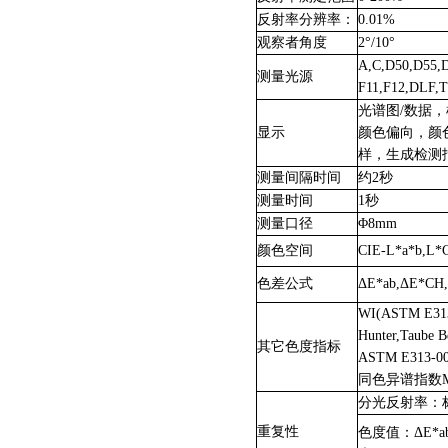
反射率分辨率：
0.01%
观察者角度
2
°/10°
A,C,D50,D55,D
测量光源
F11,F12,DLF,
光谱图/数据
显示
颜色偏向，颜
样，生成检测
测量间隔时间
约2秒
测量时间
1
秒
测量口径
Φ8mm
颜色空间
CIE-L*a*b,L*
色差公式
ΔE*ab,ΔE*CH,
WI(ASTM E313
Hunter,Taube 
其它色度指标
ASTM E313-00
同色异谱指数M
分光反射率：标
重复性
色度值：ΔE*a