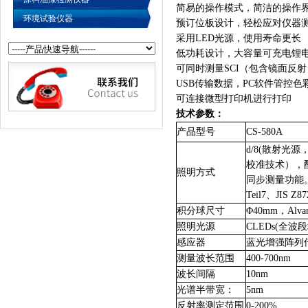
简易的操作模式，简洁的操作
环境试验仪器
预订位板设计，轻松应对仪器
采用LED光源，使用寿命更长
低功耗设计，大容量可充电锂
可同时测量SCI（包含镜面反射
USB
传输数据，PC软件管控色
可连接微型打印机进行打印
技术参数：
产品型号
CS-580A
d/8(
散射光源，
校准技术），配
照明方式
同步测量功能。（符
Teil7、JIS Z8
积分球尺寸
Φ40mm，Al
照明光源
CLEDs(
全波段
感应器
蓝光增强阵列
测量波长范围
400-700nm
波长间隔
10nm
光谱半带宽：
5nm
反射率测定范围
0-200%