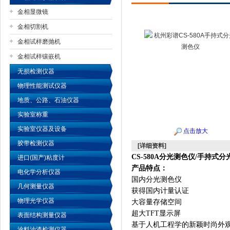
金相显微镜
金相切割机
金相试样磨抛机
公司名称
金相试样镶嵌机
无损检测仪器
物理性能测试仪器
地质、公路、石油仪器
实验室称重
实验室仪器及设备
点击放大
胶带检测仪器
[详细资料]
CS-580A
分光测色仪/手持式分
进口(国产)粘度计
产品特点：
电化学分析仪器
国内分光测色仪
几何测量仪器
获得国内计量认证
物理光学仪器
大容量存储空间
超大TFT显示屏
表面结构测量仪器
基于人机工程学的新颖时尚外
涂料油漆检测仪器