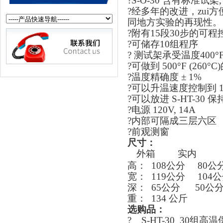
?S-O-30 含有标准
?经多年的改进，zu
同地方实验的再现性。
?附有15段30步的可程
?可储存10组程序
? 测试架承受温度400°F 
?可做到 500°F (260°
?温度精确度 ± 1%
?可以升温速度控制到 1°
?可以放进 S-HT-30
?电源 120V, 14A
?内部可隔成三层六区
?前观测窗
尺寸：
外箱 实内
高： 108公分 80公
宽： 119公分 104
深： 65公分 50公
重： 134 公斤
选购品：
? S-HT-30 30组