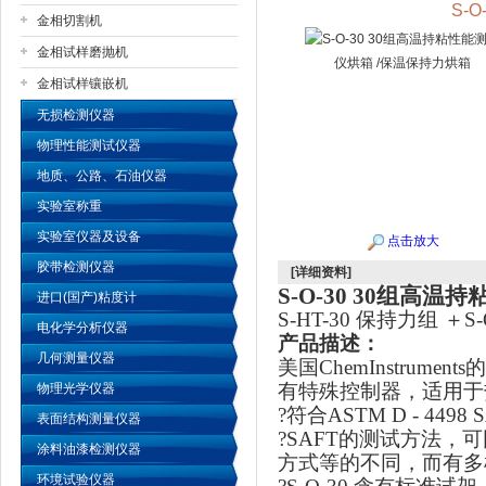
S-
金相切割机
金相试样磨抛机
公司名称
金相试样镶嵌机
无损检测仪器
物理性能测试仪器
地质、公路、石油仪器
实验室称重
实验室仪器及设备
点击放大
胶带检测仪器
[详细资料]
S-O-30 30
组高温持粘
进口(国产)粘度计
S-HT-30
保持力组 ＋S-O
电化学分析仪器
产品描述：
几何测量仪器
美国ChemInstrum
有特殊控制器，适用于
物理光学仪器
?符合ASTM D - 449
表面结构测量仪器
?SAFT的测试方法
涂料油漆检测仪器
方式等的不同，而有多
环境试验仪器