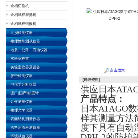
金相切割机
金相试样磨抛机
公司名称
金相试样镶嵌机
无损检测仪器
物理性能测试仪器
地质、公路、石油仪器
实验室称重
实验室仪器及设备
点击放大
胶带检测仪器
[详细资料]
电化学分析仪器
供应日本ATAG
进口(国产)粘度计
产品特点：
几何测量仪器
日本ATAGO数
物理光学仪器
样其测量方法
表面结构测量仪器
度下具有自动温
涂料油漆检测仪器
DPH-2的防
环境试验仪器