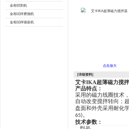
金相切割机
金相试样磨抛机
公司名称
金相试样镶嵌机
无损检测仪器
物理性能测试仪器
地质、公路、石油仪器
实验室称重
实验室仪器及设备
点击放大
胶带检测仪器
[详细资料]
进口(国产)粘度计
艾卡IKA超薄磁力搅
电化学分析仪器
产品特点：
采用的磁力线圈技术，
几何测量仪器
自动改变搅拌转向；
物理光学仪器
盘面和外壳采用耐化学
表面结构测量仪器
。
65)
涂料油漆检测仪器
技术参数：
环境试验仪器
型号