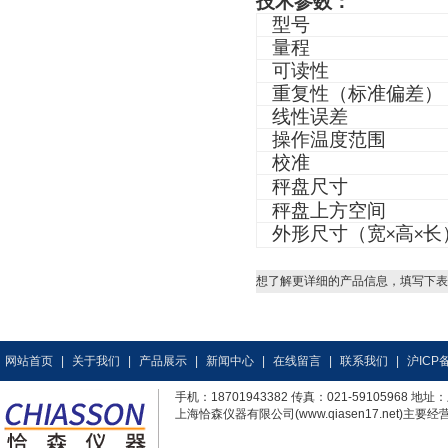
技术参数：
型号
量程
可读性
重复性（标准偏差）
线性误差
操作温度范围
校准
秤盘尺寸
秤盘上方空间
外形尺寸（宽
高
长
×
×
想了解更详细的产品信息，填写下表
网站首页
|
关于我们
|
产品展示
|
新闻中心
|
在线留言
|
联系我们
|
沪ICP备
手机：18701943382 传真：021-59105968
上海恰森仪器有限公司(www.qiasen17.net)主要经营