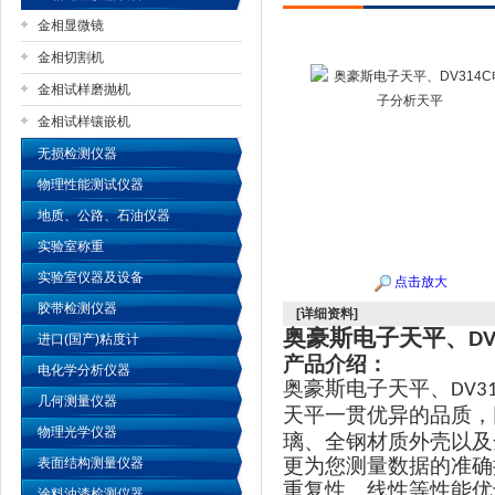
金相显微镜
金相切割机
金相试样磨抛机
公司名称
金相试样镶嵌机
无损检测仪器
物理性能测试仪器
地质、公路、石油仪器
实验室称重
实验室仪器及设备
点击放大
胶带检测仪器
[详细资料]
奥豪斯电子天平、
DV
进口(国产)粘度计
产品介绍：
电化学分析仪器
奥豪斯电子天平、
DV3
几何测量仪器
天平一贯优异的品质，
物理光学仪器
璃、全钢材质外壳以及
更为您测量数据的准确
表面结构测量仪器
重复性、线性等性能优
涂料油漆检测仪器