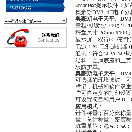
提示软件：屏
SmarText
环境试验仪器
奥豪斯DV314C电
奥豪斯电子天平、DV3
量程/可读性:
310g / 0.
秤盘尺寸:
90mmX100g
显示屏：双行
带背
LCD
电源：
电源适配器 (
AC
通讯：符合
规
GLP/GMP
结构：金属底座和上壳
板防护罩。
奥豪斯电子天平、DV3
可选择的环境滤波，可
标记，机械和软件双重
户可自定义的打印设置
可设置项目和用
户
，
ID
应用模式：
计件称量；百分比称量
量；总计称量；密度称
称重单位：毫克；克；