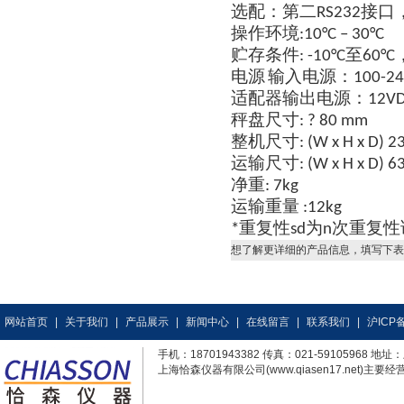
选配：第二
接口
RS232
操作环境
:10°C – 30°C
贮存条件
至
: -10°C
60°C
电源
输入电源：
100-24
适配器输出电源：
12VD
秤盘尺寸
: ? 80 mm
整机尺寸
: (W x H x D) 
运输尺寸
: (W x H x D) 
净重
: 7kg
运输重量
:12kg
重复性
为
次重复性
*
sd
n
想了解更详细的产品信息，填写下表
网站首页
|
关于我们
|
产品展示
|
新闻中心
|
在线留言
|
联系我们
|
沪ICP备
手机：18701943382 传真：021-59105968
上海恰森仪器有限公司(www.qiasen17.net)主要经营