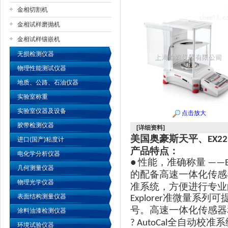
金相切割机
金相试样磨抛机
公司名称
金相试样镶嵌机
无损检测仪器
物理性能测试仪器
地质、公路、石油仪器
实验室称重
实验室仪器及设备
点击放大
胶带检测仪器
[详细资料]
美国奥豪斯天平、
EX2
进口(国产)粘度计
产品特点：
电化学分析仪器
性能，准确称量
●
——Ex
几何测量仪器
的配备高速一体化传感
物理光学仪器
准系统，方便进行专业
准微量系列可
表面结构测量仪器
Explorer
号。高速一体化传感器
涂料油漆检测仪器
全自动校准系
? AutoCal
环境试验仪器