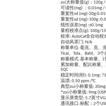
zui大称量值
：
(g)
120g /
可读性
：
(mg)
0.01mg /
重复性
sd (mg)-20g:0.0
重复性
sd (mg)-100g :0.
线性误差
(mg) :±0.1mg
量程校准点
(g): 100g/1
校准
全自动校
: AutoCal
自动风罩门
: N/A
称量单位
毫克、克、
:
、
、
、
个
Tical
Tola
Baht
3
称量模式
基本称量、
:
累加称量、配比称量、
SQC
稳定时间
秒
(
): 0.1mg: ?
温漂
: 0.50 ppm /°C
典型zui小称量值
: 20mg
*zui小称量值
: 9mg (USP
显示屏类型
英寸
: 5.7
VG
通讯接口
标配：
个
2
US
: