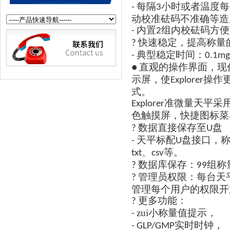
每隔
小时或者温度每
-
3
动校准砝码不准确等造
内置
组内校砝码方便
-
2
快速稳定，提高称量
?
典型稳定时间：
-
0.1mg
直观的操作界面，现
●
示屏，使
操作
Explorer
式。
准微量天平采
Explorer
色触摸屏，快捷图标菜
数据直接保存至
盘
?
U
天平标配
盘接口，
-
U
、
等。
txt
csv
数据库保存：
组称
?
99
管理员权限：每台天
?
管理每个用户的权限开
更多功能：
?
zui小称量值提示，
-
实时时钟，
- GLP/GMP