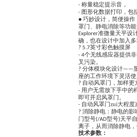
称量稳定提示音，
-
图形化数据打印，包
-
巧妙设计，简便操作
●
罩门、静电消除等功能
准微量天平设
Explorer
确，也在设计中加入多
英寸彩色触摸屏
? 5.7
个无线感应器提供非
- 4
叉污染。
分体模块化设计
?
——
座的工作环境下灵活使
自动风罩门，加样更
?
用户无需放下手中的
-
即可开启风罩门。
自动风罩门zui大程
-
消除静电：静电的影
?
门型号
型号
天平
(/AD
)
离子，从而消除静电，
技术参数：