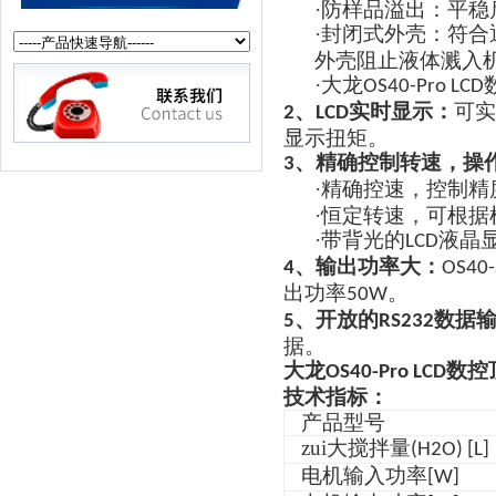
·
防样品溢出：平稳
·
封闭式外壳：符合
外壳阻止液体溅入
·
大龙
OS40-Pro LCD
、
实时显示：
可实
2
LCD
显示扭矩。
、精确控制转速，操
3
·
精确控速，控制精
·
恒定转速，可根据
·
带背光的
液晶
LCD
、输出功率大：
4
OS40-
出功率
。
50W
、开放的
数据
5
RS232
据。
大龙
数控
OS40-Pro LCD
技术指标：
产品型号
zui大搅拌量
(H2O) [L]
电机输入功率
[W]