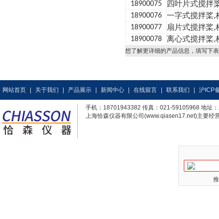
四叶片式搅拌
18900075
一字式搅拌桨
18900076
,
扇片式搅拌桨
18900077
,
离心式搅拌桨
18900078
,
想了解更详细的产品信息，填写下表
网站首页
|
关于我们
|
产品展示
|
新闻中心
|
在线留言
|
联系我们
|
沪ICP备
手机：18701943382 传真：021-59105968
上海恰森仪器有限公司(www.qiasen17.net)主要经营
推