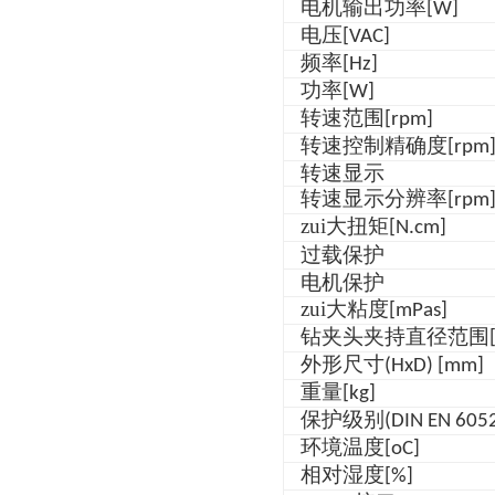
电机输出功率
[W]
电压
[VAC]
频率
[Hz]
功率
[W]
转速范围
[rpm]
转速控制精确度
[rpm
转速显示
转速显示分辨率
[rpm
zui大扭矩
[N.cm]
过载保护
电机保护
zui大粘度
[mPas]
钻夹头夹持直径范围
外形尺寸
(HxD) [mm]
重量
[kg]
保护级别
(DIN EN 605
环境温度
[oC]
相对湿度
[%]