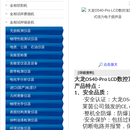
金相切割机
金相试样磨抛机
公司名称
金相试样镶嵌机
无损检测仪器
物理性能测试仪器
地质、公路、石油仪器
实验室称重
实验室仪器及设备
点击放大
胶带检测仪器
[详细资料]
大龙
数控
OS40-Pro LCD
电化学分析仪器
产品特点：
进口(国产)粘度计
、安全品质：
1
几何测量仪器
·
安全认证：
大龙
OS
物理光学仪器
莱茵公司颁发的
CE,
表面结构测量仪器
·
整机全防爆：防爆
·
安全保护：包括过
涂料油漆检测仪器
切断电路并报警，
环境试验仪器