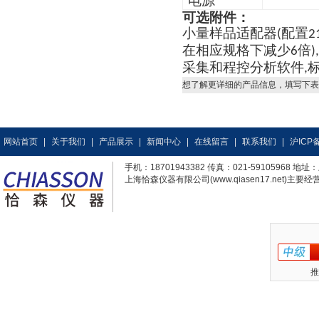
电源
可选附件：
小量样品适配器
配置
(
2
在相应规格下减少
倍
6
),
采集和程控分析软件
,
想了解更详细的产品信息，填写下表
网站首页
|
关于我们
|
产品展示
|
新闻中心
|
在线留言
|
联系我们
|
沪ICP备
手机：18701943382 传真：021-59105968
上海恰森仪器有限公司(www.qiasen17.net)主要经营
推