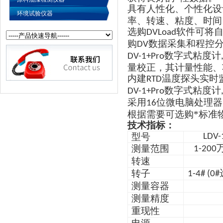
具有人性化、个性化设
环境试验仪器
率、转速、粘度、时间
选购
软件可将
DVLoad
购
数据采集和程控
DV
数字式粘度计
DV-1+Pro
量校正，其计量性能、
内建
温度探头实时
RTD
数字式粘度计
DV-1+Pro
采用
位微电脑处理器
16
根据需要可选购*标准
技术指标：
型号
LDV-
测量范围
1-200
转速
转子
1-4# (0#
测量容器
测量精度
重现性