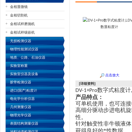
金相显微镜
金相切割机
金相试样磨抛机
公司名称
金相试样镶嵌机
无损检测仪器
物理性能测试仪器
地质、公路、石油仪器
实验室称重
实验室仪器及设备
点击放大
胶带检测仪器
[详细资料]
数字式粘度计
DV-1+Pro
进口(国产)粘度计
产品特点：
电化学分析仪器
可单机使用，也可连接
几何测量仪器
高细分驱动步进电机旋
物理光学仪器
性。
针对触变性非牛顿液体
表面结构测量仪器
获得良好的*性数据。
涂料油漆检测仪器