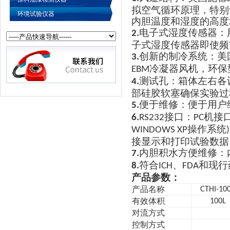
拟空气循环原理
，
特别
环境试验仪器
内胆温度和湿度的高度
电子式湿度传感器
：
2.
子式湿度传感器即使频
创新的制冷系统：美
3.
冷凝器风机
，
环保
EBM
测试孔
：
箱体左右各
4.
部硅胶软塞确保实验过
便于维修
：
便于用户
5.
接口：
机接
6.
RS232
PC
操作系统
WINDOWS XP
)
接显示和打印试验数据
内胆积水方便维修
：
7.
符合
、
和现行
8.
ICH
FDA
产品参数：
产品名称
CTHI-10
有效体积
100L
对流方式
控制方式