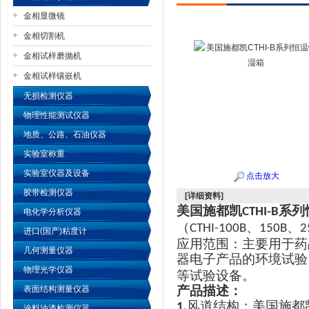
金相显微镜
金相切割机
金相试样磨抛机
公司名称
金相试样镶嵌机
无损检测仪器
物理性能测试仪器
地质、公路、石油仪器
实验室称重
实验室仪器及设备
点击放大
胶带检测仪器
[详细资料]
美国施都凯
系列
CTHI-B
电化学分析仪器
（
、
、
CTHI-100B
150B
2
进口(国产)粘度计
应用范围：主要用于药
几何测量仪器
器电子产品的环境试验
物理光学仪器
等试验设备。
产品描述：
表面结构测量仪器
风道结构
：美国施都
1.
涂料油漆检测仪器