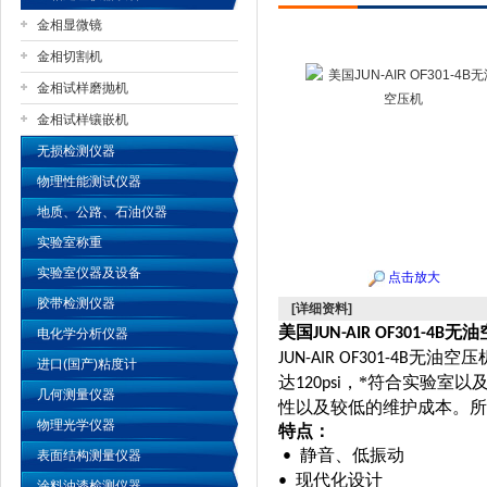
金相显微镜
金相切割机
金相试样磨抛机
公司名称
金相试样镶嵌机
无损检测仪器
物理性能测试仪器
地质、公路、石油仪器
实验室称重
实验室仪器及设备
点击放大
胶带检测仪器
[详细资料]
美国
无油
JUN-AIR OF301-4B
电化学分析仪器
无油空压
JUN-AIR OF301-4B
进口(国产)粘度计
达
，*符合实验室以
120psi
几何测量仪器
性以及较低的维护成本。所
物理光学仪器
特点：
静音、低振动
表面结构测量仪器
•
现代化设计
•
涂料油漆检测仪器