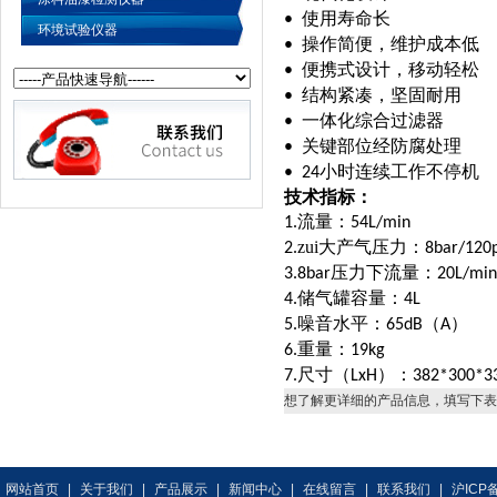
使用寿命长
•
环境试验仪器
操作简便，维护成本低
•
便携式设计，移动轻松
•
结构紧凑，坚固耐用
•
一体化综合过滤器
•
关键部位经防腐处理
•
小时连续工作不停机
• 24
技术指标：
流量：
1.
54L/min
zui大产气压力：
2.
8bar/120p
压力下流量：
3.8bar
20L/min
储气罐容量：
4.
4L
噪音水平：
（
）
5.
65dB
A
重量：
6.
19kg
尺寸（
）：
7.
LxH
382*300*
想了解更详细的产品信息，填写下表
网站首页
|
关于我们
|
产品展示
|
新闻中心
|
在线留言
|
联系我们
|
沪ICP备