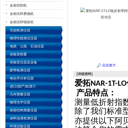
金相切割机
金相试样磨抛机
公司名称
金相试样镶嵌机
无损检测仪器
物理性能测试仪器
地质、公路、石油仪器
实验室称重
实验室仪器及设备
点击放大
胶带检测仪器
[详细资料]
电化学分析仪器
爱拓
NAR-1T-LO
进口(国产)粘度计
产品特点：
几何测量仪器
测量低折射指
物理光学仪器
除了我们标准
表面结构测量仪器
涂料油漆检测仪器
亦提供以下阿
环境试验仪器