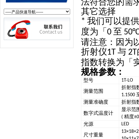
法符合您的需
其它选择
我们可以提
*
度为「
至
0
50°
请注意：因为
折射仪
与
1T
2T
指数转换为「
规格参数：
型号
1T-LO
折射指
测量范围
1.1500
测量准确度
折射指
显示范
数字式温度计
精度
(
±0
光源
LED
13×18×2
尺寸重量
10×11×7