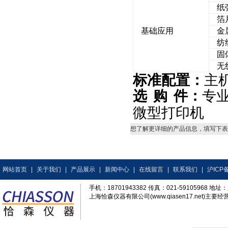
纸
箔
基础应用
金
纺
固
无
标准配置：
主
选
购
件：
专
微型打印机
想了解更详细的产品信息，填写下表
网站首页
|
关于我们
|
产品展示
|
新闻中心
|
在线留言
|
联系我们
|
沪ICP备
手机：18701943382 传真：021-59105968
上海恰森仪器有限公司(www.qiasen17.net)主要经营