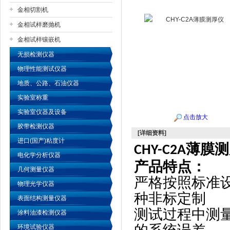
金相切割机
金相试样磨抛机
公司名称
金相试样镶嵌机
无损检测仪器
物理性能测试仪器
地质、公路、石油仪器
实验室称重
实验室仪器及设备
点击放大
胶带检测仪器
[详细资料]
进口(国产)粘度计
薄膜
测
CHY-C2A
电化学分析仪器
产品特点：
几何测量仪器
严格按照标准
物理光学仪器
种非标定制
表面结构测量仪器
测试过程中测
涂料油漆检测仪器
环境试验仪器