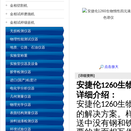
金相切割机
金相试样磨抛机
公司名称
金相试样镶嵌机
无损检测仪器
物理性能测试仪器
地质、公路、石油仪器
实验室称重
实验室仪器及设备
点击放大
胶带检测仪器
[详细资料]
进口(国产)粘度计
安捷伦
生
1260
电化学分析仪器
详细介绍：
几何测量仪器
安捷伦
生
1260
物理光学仪器
的解决方案。
表面结构测量仪器
送中没有钢和
涂料油漆检测仪器
环境试验仪器