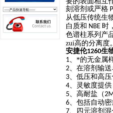
要的表面相互
刻溶剂或严格
从低压传统生
白质和
时
NBE
色谱柱系列产
zui高的分离度
安捷伦
生
1260
、*的无金属
1
、在溶剂输送
2
、低压和高压
3
、灵敏度提供
4
、高耐盐（
5
2
、包括自动密
6
、四元溶剂混
7