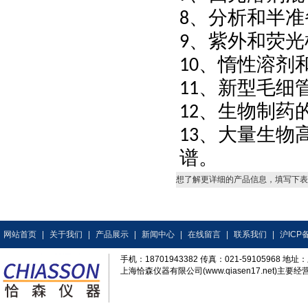
、分析和半准
8
、紫外和荧光
9
、惰性溶剂
10
、新型毛细
11
、生物制药
12
、大量生物
13
谱。
想了解更详细的产品信息，填写下表
网站首页
|
关于我们
|
产品展示
|
新闻中心
|
在线留言
|
联系我们
|
沪ICP备
手机：18701943382 传真：021-59105968
上海恰森仪器有限公司(www.qiasen17.net)主要经营