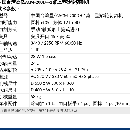
中国台湾盈亿
桌上型砂轮切割机
ACM-200DH-1
技术参数：
型号
中国台湾盈亿
桌上型砂轮切割机
ACM-200DH-1
切断能力
圆棒
方体
ø 35 ,
12 t x 40
切割方式
手动
轴弧形上提式进刀
?
夹具
夹具开口
高
45 ×
30
主轴转速
3440 / 2850 RPM 60/50 Hz
主马达
1 HP
冷却马达
28 W 1 phase
水箱容量
24 L
适用砂轮
ø 205 x 1.0 t x 25.4 id ( 31.75 )
电源
AC 220 V / 380 V 60 / 50 Hz 3 phase
机械尺寸
D 550 x W 500 x H 360
水箱尺寸
D 480 x W 510 x H 110
机械重量
58 kg
标准配件
冷却油
、闭口板手
、圆棒
: 1 L
: 1 pc
: 1 pc (10 mm
想了解更详细的产品信息，填写下表直接与我们联系：