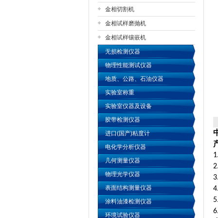
金相切割机
金相试样磨抛机
公司名称
金相试样镶嵌机
无损检测仪器
物理性能测试仪器
地质、公路、石油仪器
实验室称重
实验室仪器及设备
胶带检测仪器
进口(国产)粘度计
电化学分析仪器
1
几何测量仪器
2
物理光学仪器
3
表面结构测量仪器
4
5
涂料油漆检测仪器
6
环境试验仪器