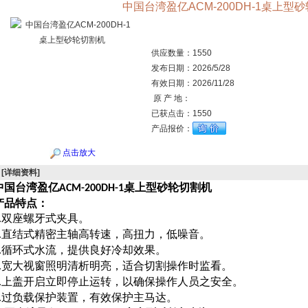
中国台湾盈亿ACM-200DH-1桌上型
供应数量：
1550
发布日期：
2026/5/28
有效日期：
2026/11/28
原 产 地：
已获点击：
1550
产品报价：
点击放大
[详细资料]
中国台湾盈亿
桌上型砂轮切割机
ACM-200DH-1
产品特点：
双座螺牙式夹具。
.
直结式精密主轴高转速，高扭力，低噪音。
.
循环式水流，提供良好冷却效果。
.
宽大视窗照明清析明亮，适合切割操作时监看。
.
上盖开启立即停止运转，以确保操作人员之安全。
.
过负载保护装置，有效保护主马达。
.