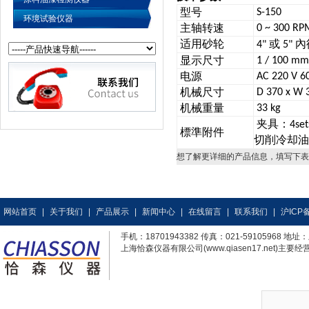
型号
S-150
环境试验仪器
主轴转速
0 ~ 300 RP
适用砂轮
或
內
4"
5"
显示尺寸
1 / 100 mm
电源
AC 220 V 60
机械尺寸
D 370 x W 3
机械重量
33 kg
夹具：
4set
標準附件
切削冷却油
想了解更详细的产品信息，填写下表
网站首页
|
关于我们
|
产品展示
|
新闻中心
|
在线留言
|
联系我们
|
沪ICP备
手机：18701943382 传真：021-59105968
上海恰森仪器有限公司(www.qiasen17.net)主要经营