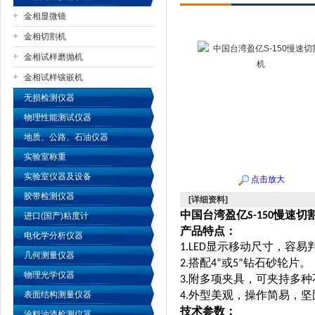
金相显微镜
金相切割机
金相试样磨抛机
公司名称
金相试样镶嵌机
无损检测仪器
物理性能测试仪器
地质、公路、石油仪器
实验室称重
实验室仪器及设备
点击放大
胶带检测仪器
[详细资料]
中国台湾盈亿
慢速切
S-150
进口(国产)粘度计
产品特点：
电化学分析仪器
显示移动尺寸，容易
1.LED
几何测量仪器
搭配
或
钻石砂轮片。
2.
4“
5”
物理光学仪器
附多项夹具，可夹持多种
3.
外型美观，操作简易，坚
表面结构测量仪器
4.
技术参数：
涂料油漆检测仪器