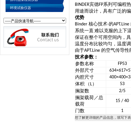
宾德
系列可编程
BINDER
FP
环境试验仪器
用途而设计，具有广泛的编
优势
核心技术
的
Binder
-
APT.Line
系统一直
难以克服的上下
保证在整个可用空间内，具
温度分布比较均匀，温度调
由于
的空气传导性
APT.Line
技术参数：
参数名称
FP53
外部尺寸
634×617×5
内腔尺寸
400×400×3
体积
（
）
53
L
搁架数
2/5
搁架载荷／总
15 / 40
载荷
门数
1
想了解更详细的产品信息，填写下表