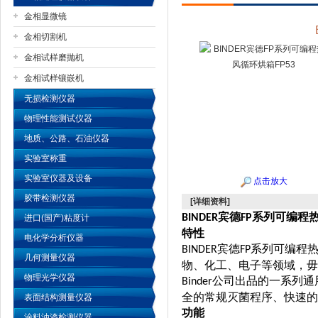
金相显微镜
金相切割机
金相试样磨抛机
公司名称
金相试样镶嵌机
无损检测仪器
物理性能测试仪器
地质、公路、石油仪器
实验室称重
实验室仪器及设备
点击放大
胶带检测仪器
[详细资料]
宾德
系列可编程
BINDER
FP
进口(国产)粘度计
特性
电化学分析仪器
宾德
系列可编程
BINDER
FP
几何测量仪器
物、化工、电子等领域，毋
物理光学仪器
公司出品的一系列通
Binder
全的常规灭菌程序、快速的
表面结构测量仪器
功能
涂料油漆检测仪器