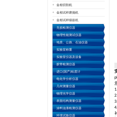
金相切割机
金相试样磨抛机
公司名称
金相试样镶嵌机
无损检测仪器
物理性能测试仪器
地质、公路、石油仪器
实验室称重
实验室仪器及设备
胶带检测仪器
进口(国产)粘度计
p
电化学分析仪器
几何测量仪器
1
物理光学仪器
2
表面结构测量仪器
3
4
涂料油漆检测仪器
环境试验仪器