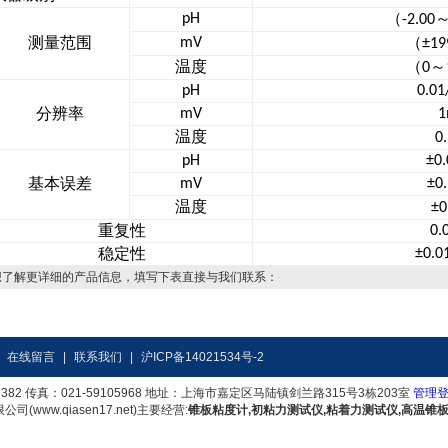
（
pH
-2.00
测量范围
（
mV
±19
温度
（
～
0
pH
0.01
分辨率
mV
1
温度
0
pH
±0
基本误差
mV
±0
温度
±0
重复性
0.
稳定性
±0.0
想了解更详细的产品信息，填写下表直接与我们联系：
|
在线留言
|
联系我们
|
沪ICP备14021534号-2
3382 传真：021-59105968 地址：上海市嘉定区马陆镇剑兰路315号3栋203室
管理
(www.qiasen17.net)主要经营:
锥板粘度计,初粘力测试仪,粘着力测试仪,高温锥