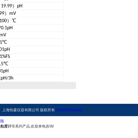
～
）
19.99
pH
）
99
mV
）℃
100
/0.1pH
mV
℃
.1
.01pH
.1%FS
℃
.5
01pH
1pH/3h
上海恰森仪器有限公司 版权所有
GoogleSitemap
登陆
板粘度计
等系列产品,欢迎来电咨询!