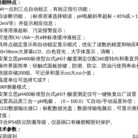
性能特点：
一点到三点自动校正，有校正指引功能；
pH
自诊断功能，（标准溶液选择错误，
电极斜率超标＜
或＞
pH
85%
1
等）并提示相应信息；
0mV
标准溶液超标、污染报警提示；
可使用
一共
种标准缓冲液校正；
CH/ USA
6
具终点稳定显示和自动锁定显示模式，优化了读数的精度和响应
大屏幕
、白色背光，大字体显示，清晰；
80×58mm
LCD
安莱立思
标准型台式
计
酸度测定仪配
度转向和垂直
pH400
pH
-
360
操作界面简单；轻触式面板按键，防潮、防尘、防油污使用寿命
数据存储
组。可记录和显示zui大zui小值；
200
温度单位可选择℃或℉；
测量模式；
ORP
安莱立思
标准型台式
计
酸度测定仪可一键恢复出厂设置
pH400
pH
-
配置高品质三合一
电极，（
～
）℃自动
手动温度补偿；
pH
0
100.0
/
数据输出接口；标配数据光盘；数据传输电脑后，可显示测
R232
度值；
符合
防尘防溅等级，仪器插口有橡胶帽密封保护。
IP54
技术参数：
仪器级别
0.