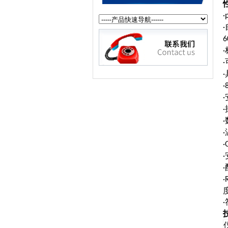
·
·
6
·
·
·
·
·
·
·
·
·
·
·
·
·