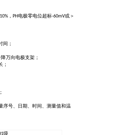
，
电极零电位超标
或＞
10%
PH
-60mV
时间；
升降万向电极支架；
长；
；
量序号、日期、时间、测量值和温
级
01